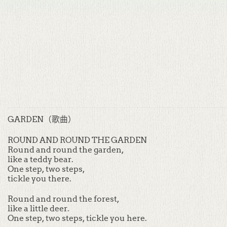
GARDEN（歌曲）
ROUND AND ROUND THE GARDEN
Round and round the garden,
like a teddy bear.
One step, two steps,
tickle you there.
Round and round the forest,
like a little deer.
One step, two steps, tickle you here.