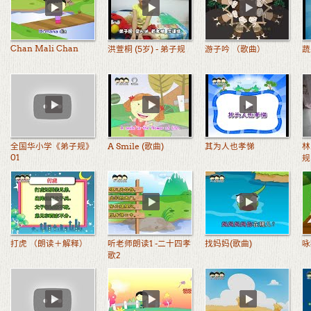
Chan Mali Chan
洪萱桐 (5岁) - 弟子规
游子吟 （歌曲）
蔬
全国华小学《弟子规》
A Smile (歌曲)
其为人也孝悌
林
01
规
打虎 （朗读＋解释）
听老师朗读1 -二十四孝
找妈妈(歌曲)
咏
歌2