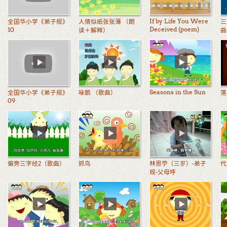
If by Life You Were
全国华小学《弟子规》
人情似纸张张薄 （朗
三
Deceived (poem)
10
读＋解释）
曲
绎
Seasons in the Sun
全国华小学《弟子规》
咏鹅 （歌曲）
落
09
偏旁三字经2（歌曲）
抓鸟
林思苧（三岁）-弟子
代
规-父母呼