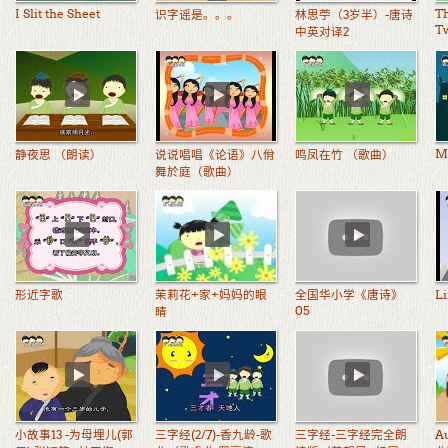
I Slit the Sheet
T
识字谣是。。。
林思苧（3岁半）-唐诗
T
中英对译2
M
静夜思 （朗读）
说说唱唱《论语》八佾
鸣凤在竹 （歌曲）
舞於庭（歌曲）
形近字歌
茉莉花+家+妈妈的眼
全国华小学《唐诗》
Li
05
睛
小故事13 -为母埋儿(郭
三字经(2/7)-香九龄-歌
三字经-三字经完全朗
A