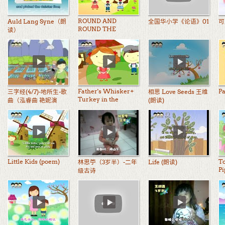
ROUND AND
Auld Lang Syne（朗
全国华小学《论语》01
可
ROUND THE
读）
GARDEN（朗读）
Father's Whisker+
Pa
三字经(4/7)-地所生-歌
相思 Love Seeds 王维
Turkey in the
曲（泓睿曲 艳妮演
(朗读)
Straw+ Oh! Suzanna
绎）
Little Kids (poem)
T
林思苧（3岁半）-二年
Life (朗读)
Pi
级古诗