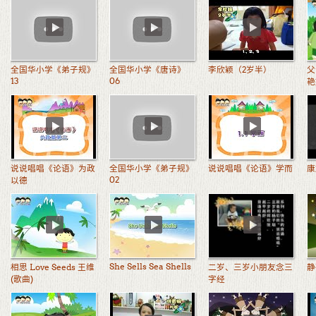
全国华小学《弟子规》
全国华小学《唐诗》
李欣颖（2岁半）
父
13
06
艳
说说唱唱《论语》为政
全国华小学《弟子规》
说说唱唱《论语》学而
康
02
以德
She Sells Sea Shells
相思 Love Seeds 王维
二岁、三岁小朋友念三
静
(歌曲)
字经