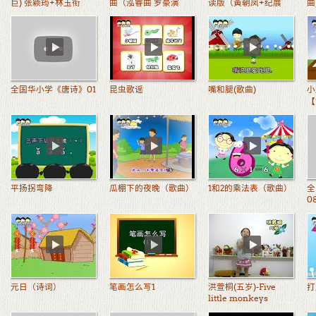
巨) 张颖筠+林玉衔
曲（泓睿曲 罗豪演
读版（黃朝凤+纪展
曲
绎）
雄）
全国华小学《唐诗》01
昆虫歌谣
嘴和腿(歌曲)
小
【
平扬拐弯降
瓜棚下的夜晚（歌曲）
1和2的乘法表（歌曲）
全
0
元日（诗词）
笔画怎么写1
洪萱桐(五岁)-Five
打
little monkeys