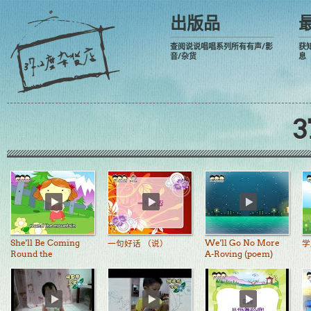
出版品
查阅说说唱唱系列所有有声/影
获
音/杂货
息
She'll Be Coming
We'll Go No More
一句好话 （说）
学
Round the
A-Roving (poem)
Mountain + Row
Your Boat + It's a
Small World