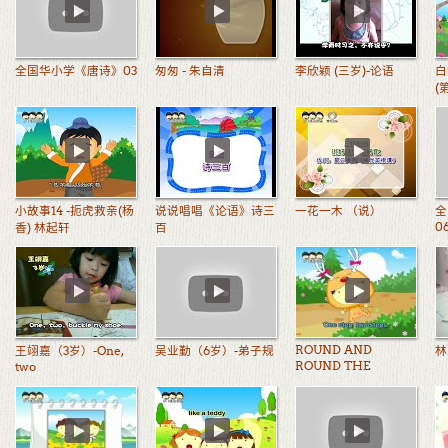
全国华小学《唐诗》03
匆匆 - 朱自清
李欣颖 (三岁)-论语
白
(
小故事14 -扼虎救亲(杨
说说唱唱《论语》诗三
一花一木 （说）
全
0
香) 林起轩
百
ROUND AND
王翊嘉（3岁）-One,
吴业勤（6岁）-弟子规
林
ROUND THE
two
GARDEN（歌曲）