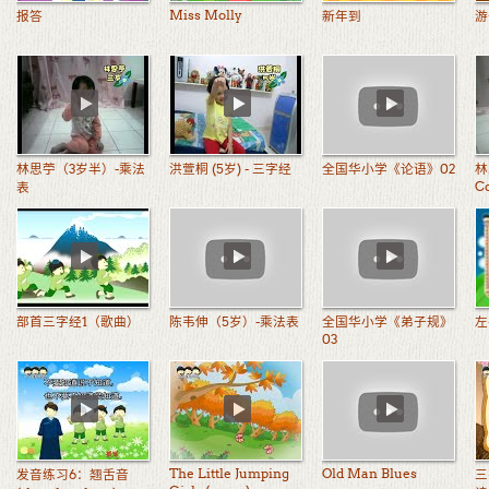
Miss Molly
报答
新年到
游
林思苧（3岁半）-乘法
洪萱桐 (5岁) - 三字经
全国华小学《论语》02
林
C
表
部首三字经1（歌曲）
陈韦伸（5岁）-乘法表
全国华小学《弟子规》
左
03
The Little Jumping
Old Man Blues
发音练习6：翘舌音
三