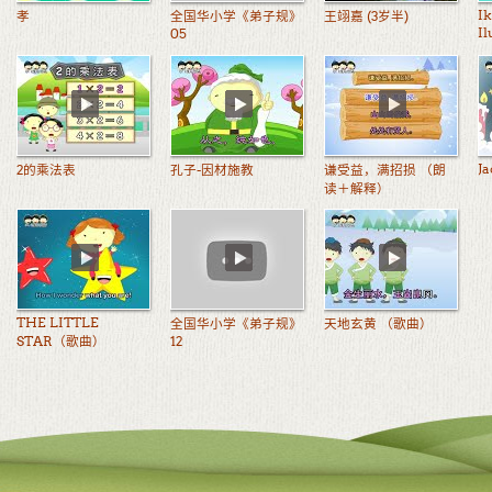
I
孝
全国华小学《弟子规》
王翊嘉 (3岁半)
Il
05
Ja
2的乘法表
孔子-因材施教
谦受益，满招损 （朗
读＋解释）
THE LITTLE
全国华小学《弟子规》
天地玄黄 （歌曲）
STAR（歌曲）
12