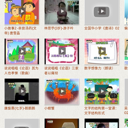
小故事2 -亲尝汤药(文
林思苧(3岁)-游子吟
全国华小学《唐诗》02
偏
帝) 唐雪晶
说说唱唱《论语》其为
说说唱唱《论语》三家
数字想像力（朗读）
歌
人也孝悌（歌曲）
者以雍彻
康旋惠(七岁)-鹅鹅鹅
小螃蟹
文字的结构第一堂课：
吴
0
文字结构形式