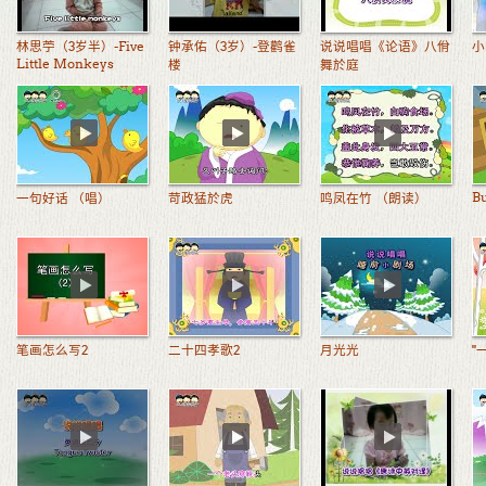
林思苧（3岁半）-Five
钟承佑（3岁）-登鹳雀
说说唱唱《论语》八佾
小
Little Monkeys
楼
舞於庭
B
一句好话 （唱）
苛政猛於虎
鸣凤在竹 （朗读）
笔画怎么写2
二十四孝歌2
月光光
"