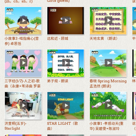
Girls (poem)
(zh，ch，sh，r)
读
小故事3 -啮指痛心(曾
远和近 - 顾城
天地玄黄 （朗读）
平
参) 卓思恬
三字经(1/7)-人之初-歌
弟子规 - 朗读
春晓 Spring Morning
林
曲（永康+苇诗曲 罗豪
孟浩然 (朗读)
演绎）
洪萱桐(五岁)-
STAR LIGHT（歌
小故事1 -孝感动天(重
说
Starlight
曲）
华) 吴碧雯+陈淑玲
（