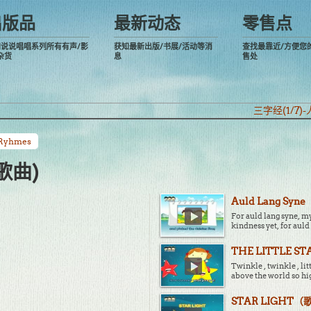
出版品
最新动态
零售点
阅说说唱唱系列所有有声/影
获知最新出版/书展/活动等消
查找最靠近/方便您
杂货
息
售处
三字经(1/7
yhmes
（歌曲)
Auld Lang Sy
For auld lang syne, my
kindness yet, for auld
THE LITTLE 
Twinkle , twinkle , li
above the world so hi
STAR LIGHT（