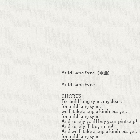
Auld Lang Syne（歌曲)
Auld Lang Syne
CHORUS:
For auld lang syne, my dear,
for auld lang syne,
we’ll take a cup o kindness yet,
for auld lang syne.
And surely youll buy your pint cup!
And surely Ill buy mine!
And we’ll take a cup o kindness yet,
for auld lang syne.