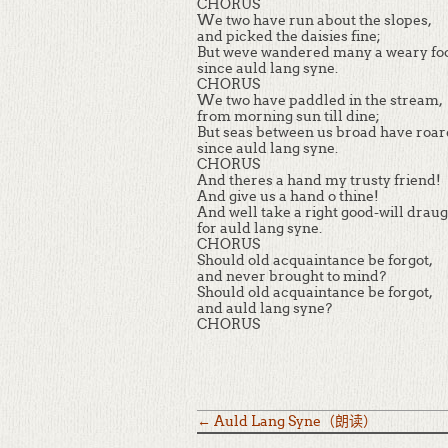
CHORUS
We two have run about the slopes,
and picked the daisies fine;
But weve wandered many a weary foo
since auld lang syne.
CHORUS
We two have paddled in the stream,
from morning sun till dine;
But seas between us broad have roa
since auld lang syne.
CHORUS
And theres a hand my trusty friend!
And give us a hand o thine!
And well take a right good-will draug
for auld lang syne.
CHORUS
Should old acquaintance be forgot,
and never brought to mind?
Should old acquaintance be forgot,
and auld lang syne?
CHORUS
←
Auld Lang Syne（朗读）