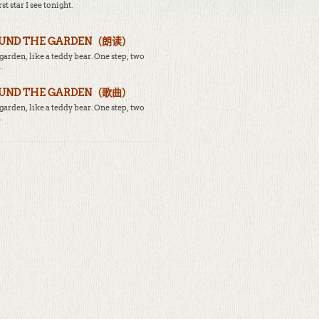
irst star I see tonight.
OUND THE GARDEN（朗读）
arden, like a teddy bear. One step, two
.
OUND THE GARDEN（歌曲）
arden, like a teddy bear. One step, two
.