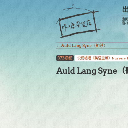
查
音/
←
Auld Lang Syne（朗读）
372视频
说说唱唱《英语童谣》Nursery R
Auld Lang Syne