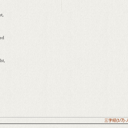
t,
red
ht,
三字经(1/7