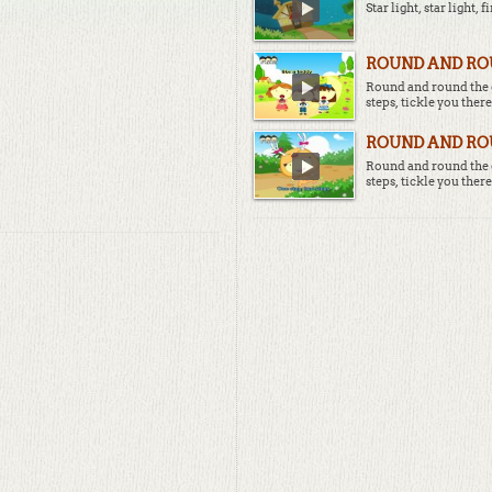
Star light, star light, f
ROUND AND R
Round and round the g
steps, tickle you there
ROUND AND R
Round and round the g
steps, tickle you there