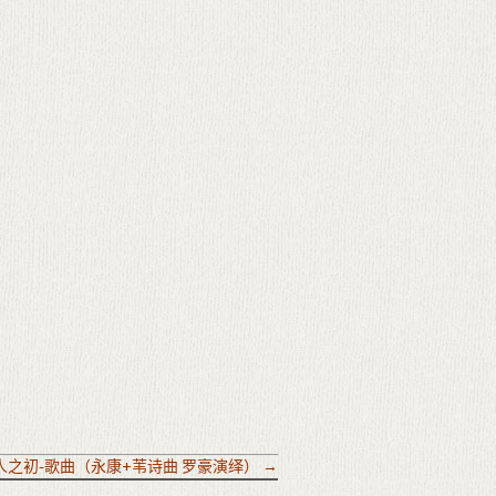
)-人之初-歌曲（永康+苇诗曲 罗豪演绎）
→