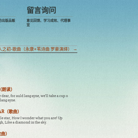
留言询问
的出版品贩
意见回馈、学习成效、代理事
宜
)-人之初-歌曲（永康+苇诗曲 罗豪演绎）
→
ne（朗读）
 dear, for auld lang syne, we'll take a cup o
 lang syne.
STAR（歌曲）
ttle star, How I wonder what you are! Up
gh, Like a diamond in the sky.
歌曲）