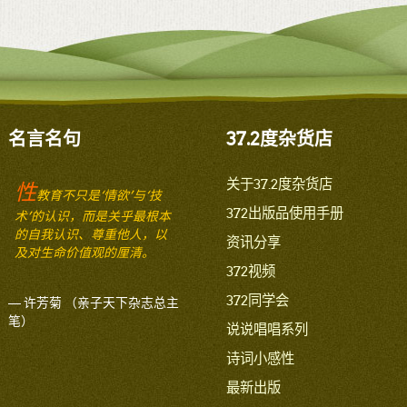
名言名句
37.2度杂货店
关于37.2度杂货店
性
教育不只是‘情欲’与‘技
372出版品使用手册
术’的认识，而是关乎最根本
的自我认识、尊重他人，以
资讯分享
及对生命价值观的厘清。
372视频
372同学会
— 许芳菊 （亲子天下杂志总主
笔）
说说唱唱系列
诗词小感性
最新出版