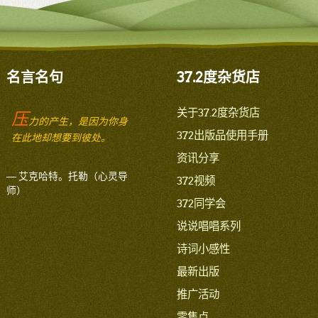
名言名句
37.2度杂货店
关于37.2度杂货店
压
力的产生，是因为你身
372出版品使用手册
在此地却想要到彼处。
资讯分享
— 艾克哈特。托勒（心灵导
372视频
师）
372同学会
说说唱唱系列
诗词小感性
最新出版
推广活动
零售点