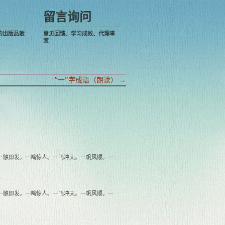
留言询问
的出版品贩
意见回馈、学习成效、代理事
宜
“一”字成语（朗读）
→
一触即发。一鸣惊人。一飞冲天。一帆风顺。一
）
一触即发。一鸣惊人。一飞冲天。一帆风顺。一