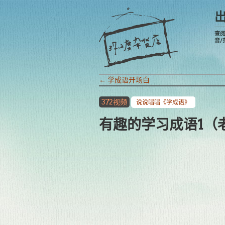
查
音/
←
学成语开场白
372视频
说说唱唱《学成语》
有趣的学习成语1（