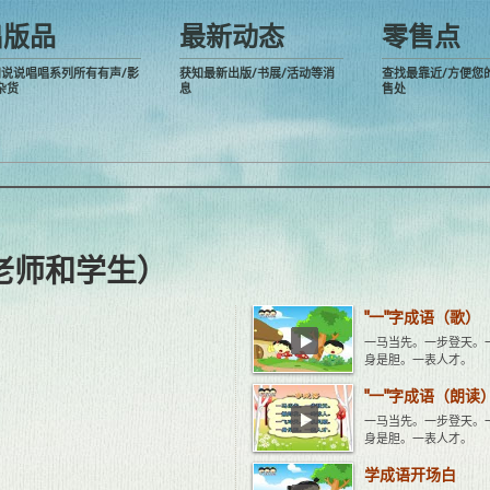
出版品
最新动态
零售点
阅说说唱唱系列所有有声/影
获知最新出版/书展/活动等消
查找最靠近/方便您
杂货
息
售处
老师和学生）
"一"字成语（歌）
一马当先。一步登天。
身是胆。一表人才。
"一"字成语（朗读
一马当先。一步登天。
身是胆。一表人才。
学成语开场白