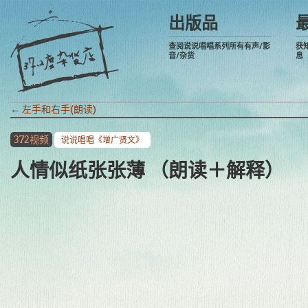
出版品
查阅说说唱唱系列所有有声/影
获
音/杂货
息
←
左手和右手(朗读)
372视频
说说唱唱《增广贤文》
人情似纸张张薄 （朗读＋解释）