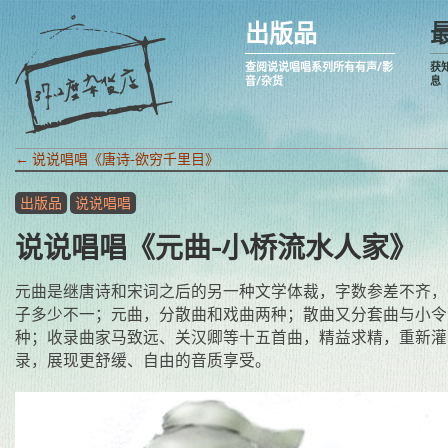
出版品
查阅说说唱唱系列所有有声/影
获
音/杂货
息
←
说说唱唱《唐诗-欲穷千里目》
出版品
说说唱唱
说说唱唱《元曲-小桥流水人家》
元曲是继唐诗和宋词之后的另一种文学体裁，字数参差不齐，
子多少不一；元曲，分散曲和戏曲两种；散曲又分套曲与小令
种；收录曲家马致远、关汉卿等十五首曲，精益求精，重新灌
录，展现更舒缓、自由的音质享受。