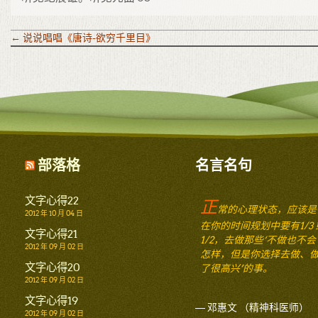
←
说说唱唱《唐诗-欲穷千里目》
部落格
名言名句
文字心得22
正
常的心理状态，应该是
2012 年 10 月 04 日
在你的时间规划中要有1/3 
文字心得21
1/2，去做那些‘不做也不会
2012 年 09 月 02 日
怎样，但是你选择去做、
文字心得20
了很高兴’的事。
2012 年 09 月 02 日
文字心得19
— 邓惠文 （精神科医师）
2012 年 09 月 02 日