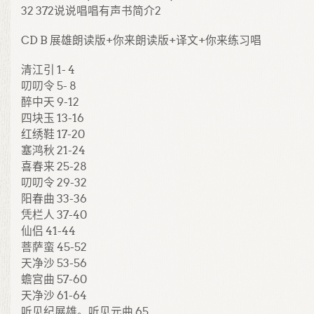
32 372说说唱唱有声书简介2
CD B 展雄朗读版+你来朗读版+译文+你来练习唱
清江引 1- 4
叨叨令 5- 8
醉中天 9-12
四块玉 13-16
红绣鞋 17-20
塞鸿秋 21-24
喜春来 25-28
叨叨令 29-32
阳春曲 33-36
凭栏人 37-40
仙侣 41-44
菩萨蛮 45-52
天净沙 53-56
蟾宫曲 57-60
天净沙 61-64
听见纪展雄。听见元曲 65