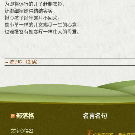
为即将远行的儿子赶制衣衫，
针脚细密缝得结结实实，
担心孩子经年累月不回来。
像小草一样的儿女竭尽一生的心意，
也难报答有如春晖一样伟大的母爱。
←
游子吟 （朗读）
部落格
名言名句
文字心得22
无
论身在何处，要全然的