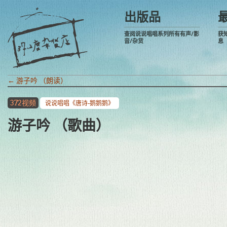
出版品
查阅说说唱唱系列所有有声/影
获
音/杂货
息
←
游子吟 （朗读）
372视频
说说唱唱《唐诗-鹅鹅鹅》
游子吟 （歌曲）