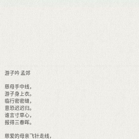
游子吟 孟郊
慈母手中线，
游子身上衣。
临行密密缝，
意恐迟迟归。
谁言寸草心，
报得三春晖。
慈爱的母亲飞针走线，