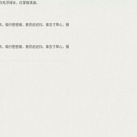
 白毛浮绿水，红掌拨清波。
衣。临行密密缝，意恐迟迟归。谁言寸草心，报
衣。临行密密缝，意恐迟迟归。谁言寸草心，报