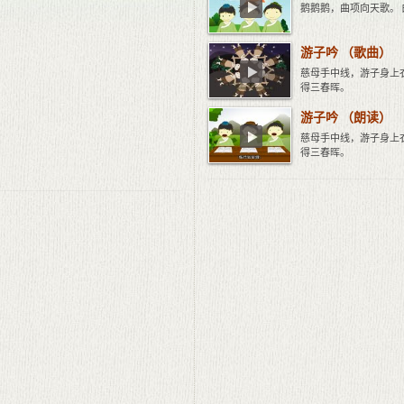
鹅鹅鹅，曲项向天歌。
游子吟 （歌曲）
慈母手中线，游子身上
得三春晖。
游子吟 （朗读）
慈母手中线，游子身上
得三春晖。