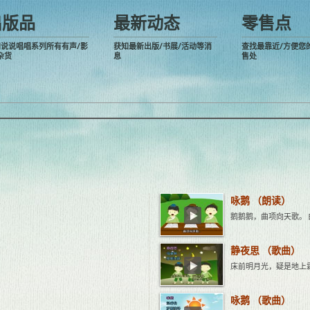
出版品
最新动态
零售点
阅说说唱唱系列所有有声/影
获知最新出版/书展/活动等消
查找最靠近/方便您
杂货
息
售处
咏鹅 （朗读）
鹅鹅鹅，曲项向天歌。
静夜思 （歌曲）
床前明月光，疑是地上
咏鹅 （歌曲）