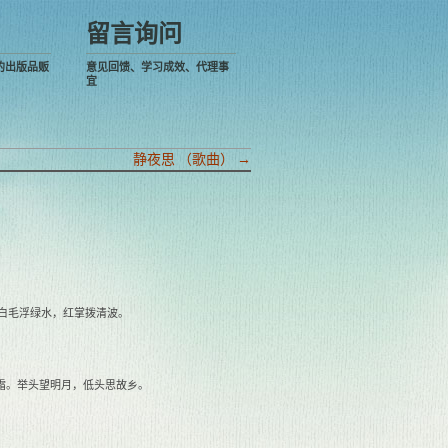
留言询问
的出版品贩
意见回馈、学习成效、代理事
宜
静夜思 （歌曲）
→
 白毛浮绿水，红掌拨清波。
霜。举头望明月，低头思故乡。