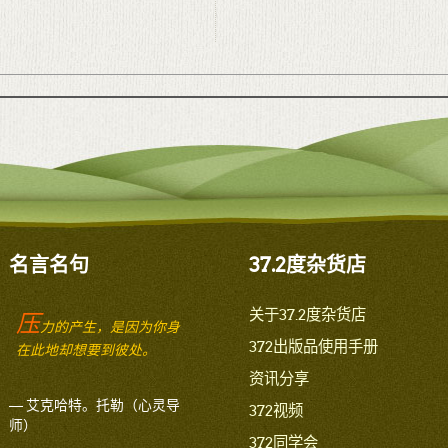
名言名句
37.2度杂货店
关于37.2度杂货店
压
力的产生，是因为你身
372出版品使用手册
在此地却想要到彼处。
资讯分享
— 艾克哈特。托勒（心灵导
372视频
师）
372同学会