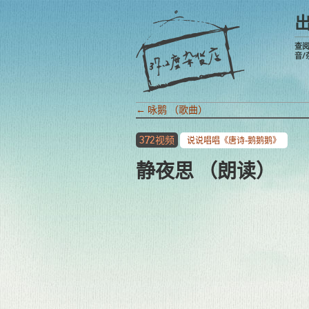
查
音/
←
咏鹅 （歌曲）
372视频
说说唱唱《唐诗-鹅鹅鹅》
静夜思 （朗读）