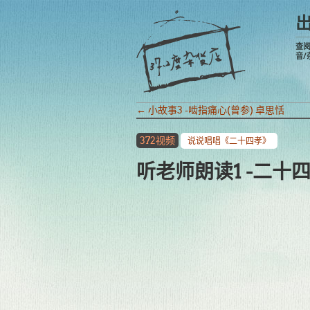
查
音/
←
小故事3 -啮指痛心(曾参) 卓思恬
372视频
说说唱唱《二十四孝》
听老师朗读1 -二十