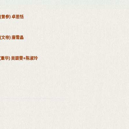
(曾参) 卓思恬
(文帝) 唐雪晶
(重华) 吴碧雯+陈淑玲