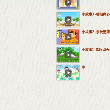
小故事3 -啮指痛心
小故事2 -亲尝汤药
小故事1 -孝感动天
孝