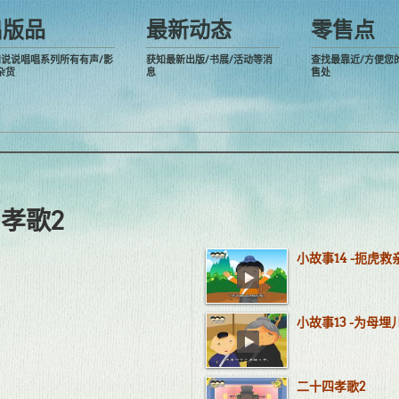
出版品
最新动态
零售点
阅说说唱唱系列所有有声/影
获知最新出版/书展/活动等消
查找最靠近/方便您
杂货
息
售处
四孝歌2
小故事14 -扼虎救
小故事13 -为母埋
二十四孝歌2