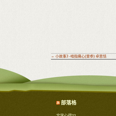
←
小故事3 -啮指痛心(曾参) 卓思恬
部落格
文字心得22