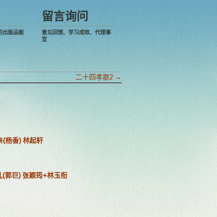
留言询问
的出版品贩
意见回馈、学习成效、代理事
宜
二十四孝歌2
→
亲(杨香) 林起轩
儿(郭巨) 张颖筠+林玉衔