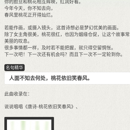
你的脸旦和桃花相互辉映，红润好看。
今年今天，你不知去向，
春风里桃花正开得灿烂。
若能作画，或摄入镜头， 这首诗想必是梦幻优美的画面。
除了女主角很美，桃花很红，也因为姻缘仓促，让这个故事常
美丽的叹息。
很多事情都一样，及时若不能把握，就只得空留惆怅。
下一次吧！下一次还有机会吗？而且下一次不一定轮到你。
名句精华
人面不知去何处，桃花依旧笑春风。
此曲收录在：
说说唱唱《唐诗-桃花依旧笑春风》、