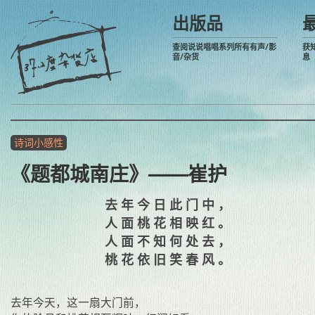
出版品
查阅说说唱唱系列所有有声/影
获
音/杂货
息
诗词小感性
《题都城南庄》——崔护
去年今日此门中，
人面桃花相映红。
人面不知何处去，
桃花依旧笑春风。
去年今天，这一扇大门前，