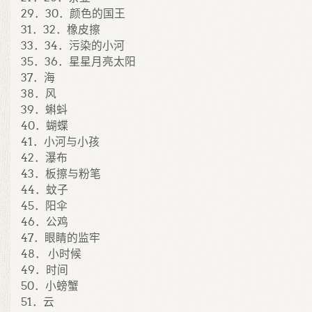
29．30．颜色的国王
31．32．橡皮擦
33．34．污染的小河
35．36．星星月亮太阳
37．海
38．风
39．蝌蚪
40．蝴蝶
41．小河与小孩
42．瀑布
43．板擦与粉笔
44．蚊子
45．阳伞
46．公鸡
47．眼睛的监牢
48． 小时候
49．时间
50．小螃蟹
51．云