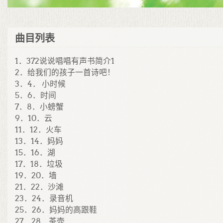
曲目列表
1．372说说唱唱有声书简介1
2．给我们的孩子一首诗吧！
3．4． 小时候
5．6．时间
7．8．小螃蟹
9．10．云
11．12．火车
13．14．妈妈
15．16．湖
17．18．垃圾
19．20．墙
21．22．沙滩
23．24．录音机
25．26．妈妈的高跟鞋
27．28．茶壶