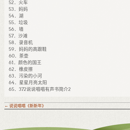
52．火车
53．妈妈
54．湖
55．垃圾
56．墙
57．沙滩
58．录音机
59．妈妈的高跟鞋
60．茶壶
61．颜色的国王
62．橡皮擦
63．污染的小河
64．星星月亮太阳
65．372说说唱唱有声书简介2
←
说说唱唱《新新年》