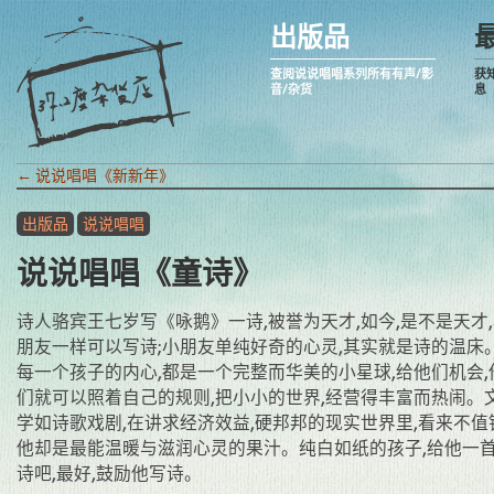
出版品
查阅说说唱唱系列所有有声/影
获
音/杂货
息
←
说说唱唱《新新年》
出版品
说说唱唱
说说唱唱《童诗》
诗人骆宾王七岁写《咏鹅》一诗,被誉为天才,如今,是不是天才
朋友一样可以写诗;小朋友单纯好奇的心灵,其实就是诗的温床
每一个孩子的内心,都是一个完整而华美的小星球,给他们机会,
们就可以照着自己的规则,把小小的世界,经营得丰富而热闹。
学如诗歌戏剧,在讲求经济效益,硬邦邦的现实世界里,看来不值
他却是最能温暖与滋润心灵的果汁。纯白如纸的孩子,给他一
诗吧,最好,鼓励他写诗。