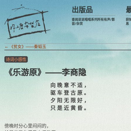
出版品
查阅说说唱唱系列所有有声/影
获
音/杂货
息
←
《贫女》——秦韬玉
诗词小感性
《乐游原》——李商隐
向晚意不适，
驱车登古原。
夕阳无限好，
只是近黄昏。
傍晚时分心里闷闷的，