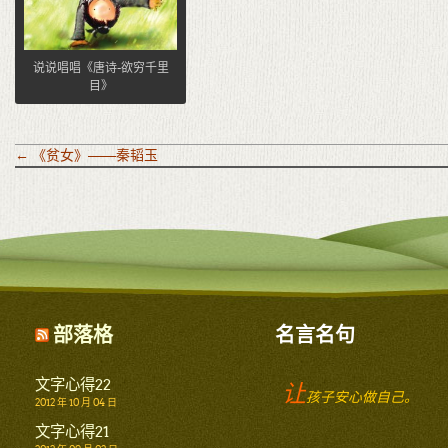
说说唱唱《唐诗-欲穷千里
目》
←
《贫女》——秦韬玉
部落格
名言名句
文字心得22
让
孩子安心做自己。
2012 年 10 月 04 日
文字心得21