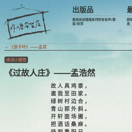
出版品
查阅说说唱唱系列所有有声/影
获
音/杂货
息
←
《游子吟》——孟郊
诗词小感性
《过故人庄》——孟浩然
故人具鸡黍，
邀我至田家。
绿树村边合，
青山郭外斜。
开轩面场圃，
把酒话桑麻。
待到重阳日，