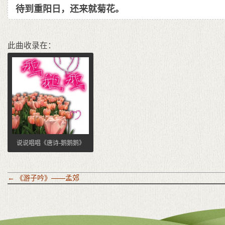
待到重阳日，还来就菊花。
此曲收录在：
说说唱唱《唐诗-鹅鹅鹅》
←
《游子吟》——孟郊