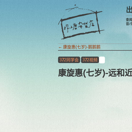
查
音/
←
康旋惠(七岁)-鹅鹅鹅
372同学会
372视频
康旋惠(七岁)-远和