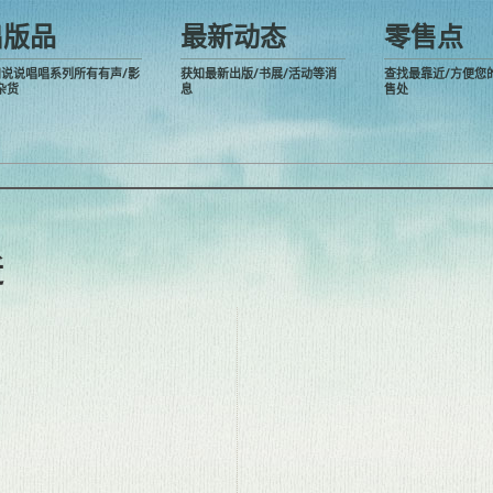
出版品
最新动态
零售点
阅说说唱唱系列所有有声/影
获知最新出版/书展/活动等消
查找最靠近/方便您
杂货
息
售处
近