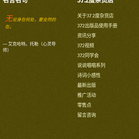
名言名句
37.2度杂货店
关于37.2度杂货店
无
论身在何处，要全然的
372出版品使用手册
在。
资讯分享
— 艾克哈特。托勒（心灵导
372视频
师）
372同学会
说说唱唱系列
诗词小感性
最新出版
推广活动
零售点
留言咨询