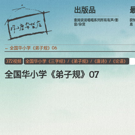
出版品
查阅说说唱唱系列所有有声/影
获
音/杂货
息
←
全国华小学《弟子规》06
372视频
全国华小学《三字经》/《弟子规》/《唐诗》/《论语》
全国华小学《弟子规》07