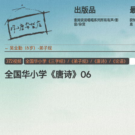
出版品
查阅说说唱唱系列所有有声/影
获
音/杂货
息
←
吴业勤（6岁）-弟子规
372视频
全国华小学《三字经》/《弟子规》/《唐诗》/《论语》
全国华小学《唐诗》06