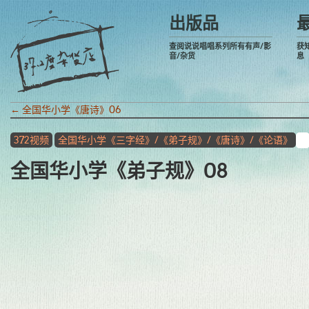
出版品
查阅说说唱唱系列所有有声/影
获
音/杂货
息
←
全国华小学《唐诗》06
372视频
全国华小学《三字经》/《弟子规》/《唐诗》/《论语》
全国华小学《弟子规》08