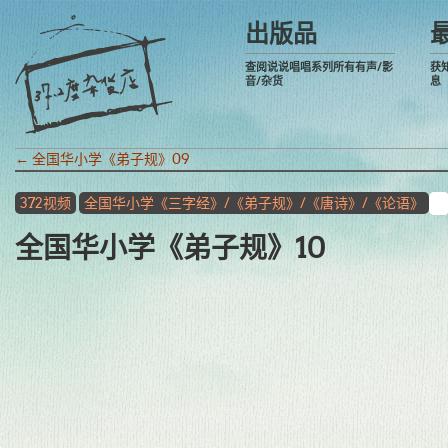
出版品
查阅说说唱唱系列所有有声/影
获
音/杂货
息
←
全国华小学《弟子规》09
372视频
全国华小学《三字经》/《弟子规》/《唐诗》/《论语》
全国华小学《弟子规》10