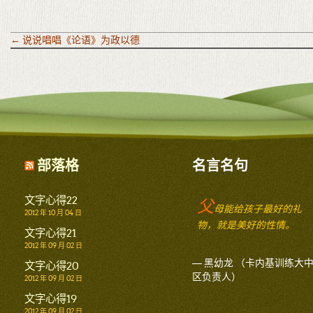
←
说说唱唱《论语》为政以德
部落格
名言名句
文字心得22
父
母能给孩子最好的礼
2012 年 10 月 04 日
物，就是美好的性情。
文字心得21
2012 年 09 月 02 日
— 黑幼龙 （卡内基训练大
文字心得20
区负责人）
2012 年 09 月 02 日
文字心得19
2012 年 09 月 02 日