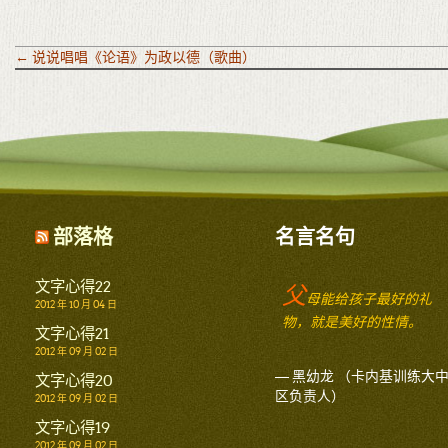
←
说说唱唱《论语》为政以德（歌曲）
部落格
名言名句
文字心得22
父
母能给孩子最好的礼
2012 年 10 月 04 日
物，就是美好的性情。
文字心得21
2012 年 09 月 02 日
— 黑幼龙 （卡内基训练大
文字心得20
区负责人）
2012 年 09 月 02 日
文字心得19
2012 年 09 月 02 日