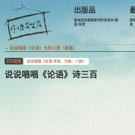
出版品
查阅说说唱唱系列所有有声/影
获
音/杂货
息
←
说说唱唱《论语》为政以德（歌曲）
372视频
说说唱唱《论语-学而、为政、八佾》
说说唱唱《论语》诗三百