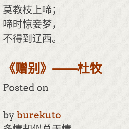
莫教枝上啼；
啼时惊妾梦，
不得到辽西。
《赠别》——杜牧
Posted on
by
burekuto
多情却似总无情，