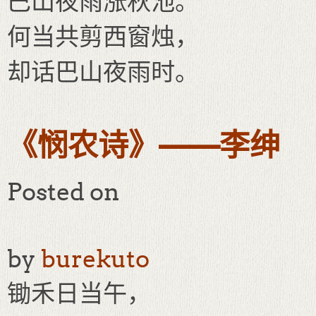
巴山夜雨涨秋池。
何当共剪西窗烛，
却话巴山夜雨时。
《悯农诗》——李绅
Posted on
by
burekuto
锄禾日当午，