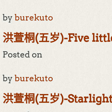
by
burekuto
洪萱桐(五岁)-Five litt
Posted on
by
burekuto
洪萱桐(五岁)-Starligh