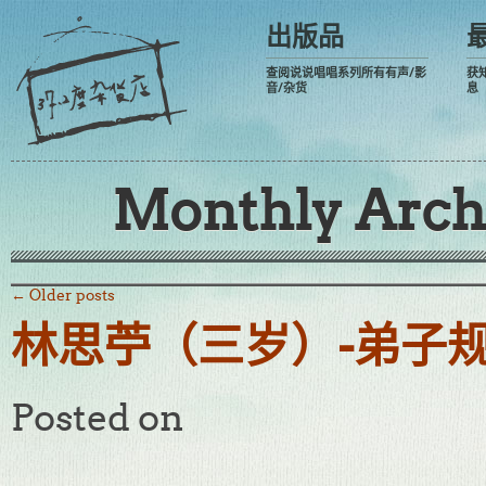
出版品
查阅说说唱唱系列所有有声/影
获
音/杂货
息
Monthly Arch
←
Older posts
林思苧（三岁）-弟子
Posted on