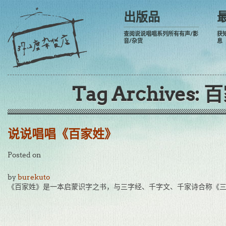
出版品
查阅说说唱唱系列所有有声/影
获
音/杂货
息
Tag Archives:
百
说说唱唱《百家姓》
Posted on
by
burekuto
《百家姓》是一本启蒙识字之书，与三字经、千字文、千家诗合称《